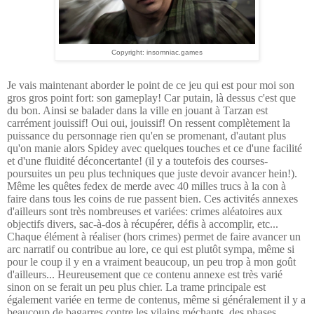
Copyright: insomniac.games
Je vais maintenant aborder le point de ce jeu qui est pour moi son
gros gros point fort: son gameplay! Car putain, là dessus c'est que
du bon. Ainsi se balader dans la ville en jouant à Tarzan est
carrément jouissif! Oui oui, jouissif! On ressent complètement la
puissance du personnage rien qu'en se promenant, d'autant plus
qu'on manie alors Spidey avec quelques touches et ce d'une facilité
et d'une fluidité déconcertante! (il y a toutefois des courses-
poursuites un peu plus techniques que juste devoir avancer hein!).
Même les quêtes fedex de merde avec 40 milles trucs à la con à
faire dans tous les coins de rue passent bien. Ces activités annexes
d'ailleurs sont très nombreuses et variées: crimes aléatoires aux
objectifs divers, sac-à-dos à récupérer, défis à accomplir, etc...
Chaque élément à réaliser (hors crimes) permet de faire avancer un
arc narratif ou contribue au lore, ce qui est plutôt sympa, même si
pour le coup il y en a vraiment beaucoup, un peu trop à mon goût
d'ailleurs... Heureusement que ce contenu annexe est très varié
sinon on se ferait un peu plus chier. La trame principale est
également variée en terme de contenus, même si généralement il y a
beaucoup de bagarres contre les vilains méchants, des phases