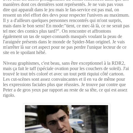
manières dont ces dernières sont représentés. Je ne vais pas vous
dire qui apparaît dans le jeu mais le fan-service est pas mal, on
ressent un réel effort des devs pour respecter l'univers au maximum.
Il y a d'ailleurs quelques personnes rencontrés qui m'ont surpris,
mais dans le bon sens! En mode:"tient, ce mec-là là, ce ne serait pas
tel mec des comics plus tard?". On rencontre et affrontons
également un tas de super-connards masqués voulant la peau de
l'araignée présents dans le monde de Spider-Man originel. Je vais
m'arrêter là sur cet aspect pour ne pas perdre l'unique lecteur de ce
site en le spoilant héhé.
Niveau graphismes, c'est beau, sans être exceptionnel à la RDR2,
mais ça fait le taff (spéciale ovation pour les couchers de soleil). J'ai
trouvé le tout très coloré et avec un tout petit riquiui côté cartoon.
Les cut-scènes sont assez convaincantes et il en va de même pour
les expressions faciales plus que réussies. Je trouve par contre que
Peter a de gros yeux par rapport au reste de sa tête, ce qui est assez
rigolo.