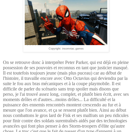
Copyright: insomniac.games
On se retrouve donc à interpréter Peter Parker, qui est déjà en pleine
possession de ses pouvoirs et reconnus en tant que justicier masqué.
Il est toutefois toujours jeune (mais plus puceau) car au début de
l'histoire, il travaille encore avec Otto Octavius qui deviendra par la
suite le fou aux bras mécaniques et à la coupe playmobile. Il est
difficile de parler du scénario sans trop spoiler mais disons que
perso, je l'ai trouvé assez long, complet, et plutôt bien écrit, avec ses
moments drôles et d'autres...moins drôles... La difficulté et la
puissance des ennemis rencontrés montent crescendo au fur et à
mesure que l'on avance, et ça se ressent plutôt bien. Ainsi au début
nous combattons le gros lard de Fisk et ses malfrats un peu ridicules
pour finir contre des soldats surentraînés aidés par des technologies
avancées qui font plus penser à des Storm-troopers d'élite qu'autre
chose. Le truc c'est que le fait de passer d'un type d'ennemi à un