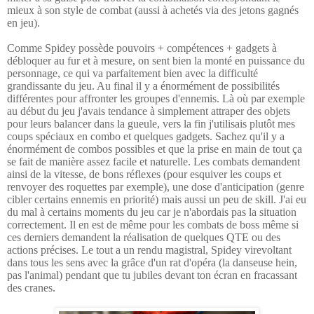
mieux à son style de combat (aussi à achetés via des jetons gagnés
en jeu).
Comme Spidey possède pouvoirs + compétences + gadgets à
débloquer au fur et à mesure, on sent bien la monté en puissance du
personnage, ce qui va parfaitement bien avec la difficulté
grandissante du jeu. Au final il y a énormément de possibilités
différentes pour affronter les groupes d'ennemis. Là où par exemple
au début du jeu j'avais tendance à simplement attraper des objets
pour leurs balancer dans la gueule, vers la fin j'utilisais plutôt mes
coups spéciaux en combo et quelques gadgets. Sachez qu'il y a
énormément de combos possibles et que la prise en main de tout ça
se fait de manière assez facile et naturelle. Les combats demandent
ainsi de la vitesse, de bons réflexes (pour esquiver les coups et
renvoyer des roquettes par exemple), une dose d'anticipation (genre
cibler certains ennemis en priorité) mais aussi un peu de skill. J'ai eu
du mal à certains moments du jeu car je n'abordais pas la situation
correctement. Il en est de même pour les combats de boss même si
ces derniers demandent la réalisation de quelques QTE ou des
actions précises. Le tout a un rendu magistral, Spidey virevoltant
dans tous les sens avec la grâce d'un rat d'opéra (la danseuse hein,
pas l'animal) pendant que tu jubiles devant ton écran en fracassant
des cranes.