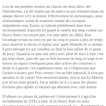
Lors de ma première session sur chacun des deux titres, dès
l'introduction, j'ai été surpris par un aspect un peu rebutant (ouais on
attaque directe ici!): la lenteur. Effectivement les personnages, aussi
charismatiques soient-ils avancent comme des escargots
unijambistes sous Xanax, se traînant péniblement dans leurs
environnements respectifs (et quand la caméra fait nimp comme sur
Heavy Rain c'est encore pire, à te faire péter un câble). Bon
l'avantage (voulu ou non) est que du coup le joueur a plus de temps
pour observer le décors et repérer avec quels éléments de ce dernier
il peut interagir (ce qui constitue au final la base même de ce genre
de jeux). Quand tu es dans une pièce avec plein de trucs à faire c'est
pas trop chiant, mais dès que tu dois traverser de long en large et en
travers un espace conséquent pour aller activer des conneries à
droite et à gauche c'est rapidement relou, on a l'impression que
l'action n'avance pas! Puis comme c'est un film interactif, il n'est pas
question ici de courir! Non messieurs-dames, tout se fait En Marche
(car tel est notre projet!). Fin je médis car il y a aussi des phases
d'actions plus rapides et intenses qui dénotent avec cette lenteur.
D'ailleurs ces phases-là, parlons-en! Généralement il s'agit d'un
enchaînement de QTEs à faire, là où Heavy Rain est assez
classique (appuyer sur carré, appuyer sur rond, etc... Rapidement en