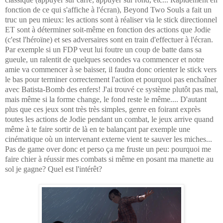
fonction de ce qui s'affiche à l'écran), Beyond Two Souls a fait un
truc un peu mieux: les actions sont à réaliser via le stick directionnel
ET sont à déterminer soit-même en fonction des actions que Jodie
(c'est l'héroïne) et ses adversaires sont en train d'effectuer à l'écran.
Par exemple si un FDP veut lui foutre un coup de batte dans sa
gueule, un ralentit de quelques secondes va commencer et notre
amie va commencer à se baisser, il faudra donc orienter le stick vers
le bas pour terminer correctement l'action et pourquoi pas enchaîner
avec Batista-Bomb des enfers! J'ai trouvé ce système plutôt pas mal,
mais même si la forme change, le fond reste le même.... D'autant
plus que ces jeux sont très très simples, genre en foirant exprès
toutes les actions de Jodie pendant un combat, le jeux arrive quand
même à te faire sortir de là en te balançant par exemple une
cinématique où un intervenant externe vient te sauver les miches...
Pas de game over donc et perso ça me fruste un peu: pourquoi me
faire chier à réussir mes combats si même en posant ma manette au
sol je gagne? Quel est l'intérêt?